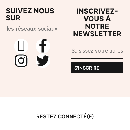
Programme bien vieillir
SUIVEZ NOUS
INSCRIVEZ-
Objectif prévention
SUR
VOUS À
50,00
€
NOTRE
Choix des options
les réseaux sociaux
NEWSLETTER
S'INSCRIRE
RESTEZ CONNECTÉ(E)