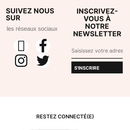
Programme bien vieillir
SUIVEZ NOUS
INSCRIVEZ-
Objectif prévention
SUR
VOUS À
50,00
€
NOTRE
Choix des options
les réseaux sociaux
NEWSLETTER
S'INSCRIRE
RESTEZ CONNECTÉ(E)