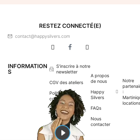
RESTEZ CONNECTÉ(E)
contact@happysilvers.com
INFORMATION
S'inscrire à notre
S
newsletter
A propos
Notre
de nous
CGV des ateliers
partenai
Happy
:
Politique de
Silvers
Martiniq
confidentialité
location
FAQs
Mentions légales
Nous
contacter