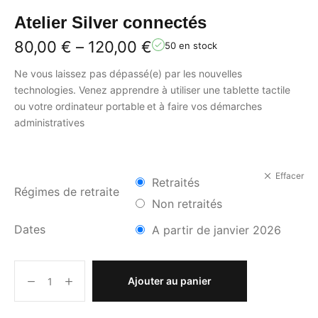
Atelier Silver connectés
80,00
€
–
120,00
€
50 en stock
Ne vous laissez pas dépassé(e) par les nouvelles
technologies. Venez apprendre à utiliser une tablette tactile
ou votre ordinateur portable
et à faire vos démarches
administratives
Effacer
Retraités
Régimes de retraite
Non retraités
Dates
A partir de janvier 2026
Ajouter au panier