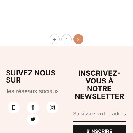
Programme bien vieillir
Week-end Poz
188,00
€
–
298,00
€
←
1
2
SUIVEZ NOUS
INSCRIVEZ-
SUR
VOUS À
NOTRE
les réseaux sociaux
NEWSLETTER
S'INSCRIRE