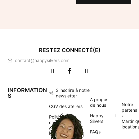
RESTEZ CONNECTÉ(E)
contact@happysilvers.com
INFORMATION
S'inscrire à notre
S
newsletter
A propos
Notre
de nous
CGV des ateliers
partenai
Happy
:
Politique de
Silvers
Martiniq
confidentialité
location
FAQs
Mentions légales