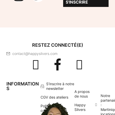
S'INSCRIRE
RESTEZ CONNECTÉ(E)
contact@happysilvers.com
INFORMATION
S'inscrire à notre
S
newsletter
A propos
Notre
de nous
CGV des ateliers
partenai
Happy
:
Politique de
Silvers
Martiniq
confidentialité
location