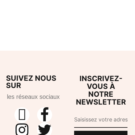
Choix des options
Multimédia
Ti Gran Moun TV
20,00
€
–
40,00
€
SUIVEZ NOUS
INSCRIVEZ-
SUR
VOUS À
NOTRE
les réseaux sociaux
NEWSLETTER