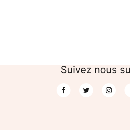
Numérique
Numériqu
Atelier Sur les traces du temps
Atelier 
20,00
€
20,00
€
Suivez nous su