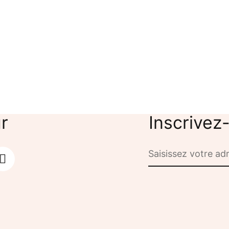
e
Numérique
Le potager des mots
Atelier A la découverte de m
20,00
€
r
Inscrivez